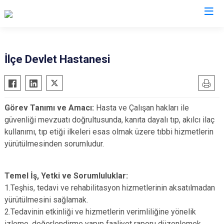
Antalya
İlçe Devlet Hastanesi
Akseki
Korkuteli
Alanya
Kumluca
Görev Tanımı ve Amacı:
Hasta ve Çalışan hakları ile
Elmalı
Manavgat
güvenliği mevzuatı doğrultusunda, kanıta dayalı tıp, akılcı ilaç
Finike
Serik
kullanımı, tıp etiği ilkeleri esas olmak üzere tıbbi hizmetlerin
Gazipaşa
Aksu
yürütülmesinden sorumludur.
Gündoğmuş
Döşemealtı
İbradı
Kepez
Temel İş, Yetki ve Sorumluluklar:
Demre
Konyaaltı
1.Teşhis, tedavi ve rehabilitasyon hizmetlerinin aksatılmadan
yürütülmesini sağlamak.
Kaş
Muratpaşa
2.Tedavinin etkinliği ve hizmetlerin verimliliğine yönelik
Kemer
izleme, değerlendirme yapıp faaliyet raporu düzenlemek.